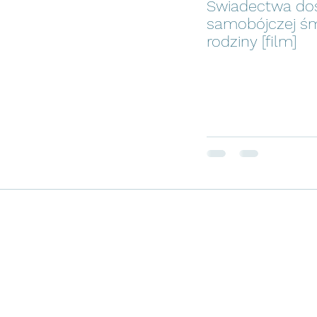
Świadectwa do
samobójczej śm
rodziny [film]
POZOSTAWIENI