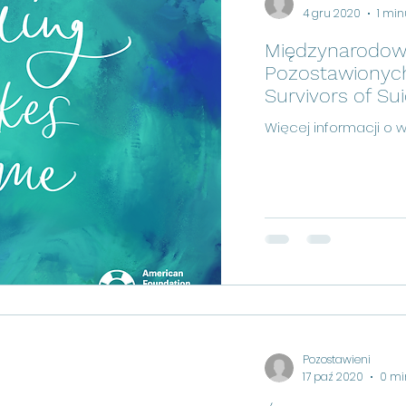
4 gru 2020
1 min
Międzynarodow
Pozostawionych
Survivors of Su
Więcej informacji o w
Pozostawieni
17 paź 2020
0 mi