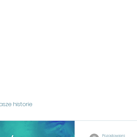
POWITANIE
ŹRÓDŁA
DOŚWIADC
sze historie
Pozostawieni