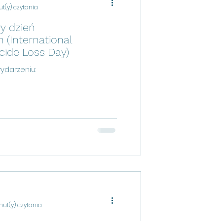
ut(y) czytania
y dzień
 (International
icide Loss Day)
ydarzeniu:
nut(y) czytania