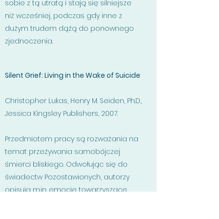
sobie z tą utratą i stają się silniejsze
niż wcześniej, podczas gdy inne z
dużym trudem dążą do ponownego
zjednoczenia.
Silent Grief: Living in the Wake of Suicide
Christopher Lukas, Henry M. Seiden, Ph.D.,
Jessica Kingsley Publishers, 2007.
Przedmiotem pracy są rozważania na
temat przeżywania samobójczej
śmierci bliskiego. Odwołując się do
świadectw Pozostawionych, autorzy
opisują m.in. emocje towarzyszące
bliskim zmarłego oraz analizują
stosowane sposoby radzenia sobie z