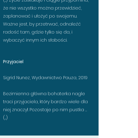
(...) Życie zaskakuje i ciągle przypomina,
że nie wszystko można przewidzieć,
zaplanować i ułożyć po swojemu.
Ważne jest, by przetrwać, odnaleźć
radość tam, gdzie tylko się da, i
wybaczyć innym ich słabości.
Przyjaciel
Sigrid Nunez, Wydawnictwo Pauza, 2019
Bezimienna główna bohaterka nagle
traci przyjaciela, który bardzo wiele dla
niej znaczył. Pozostaje po nim pustka …
(...)