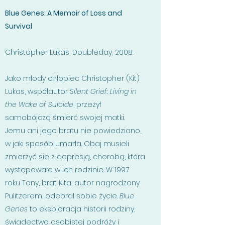
Blue Genes: A Memoir of Loss and
Survival
Christopher Lukas, Doubleday, 2008.
Jako młody chłopiec Christopher (Kit)
Lukas, współautor
Silent Grief: Living in
the Wake of Suicide
, przeżył
samobójczą śmierć swojej matki.
Jemu ani jego bratu nie powiedziano,
w jaki sposób umarła. Obaj musieli
zmierzyć się z depresją, chorobą, która
występowała w ich rodzinie. W 1997
roku Tony, brat Kita, autor nagrodzony
Pulitzerem, odebrał sobie życie.
Blue
Genes
to eksploracja historii rodziny,
świadectwo osobistej podróży i