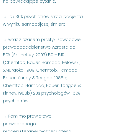
na powracające pytania.
→ ok. 30% psychiatrów straci pacjenta
w wyniku samobójczej śmierci
→ wraz z czasem praktyki zawodowej
prawdopodobieństwo wzrasta do
50% (Safinofsky, 2007) 59 – 51%
(Chemtob, Bauer, Hamada, Pelowski,
&Muraoka, 1989; Chemtob, Hamada,
Bauer, Kinney, & Torigoe, 1988a;
Chemtob, Hamada, Bauer, Torigoe, &
Kinney, 1988b) 28% psychologów i 62%
psychiatrów.
→ Pomimo prawidłowo
prowadzonego
procesu terapeutycznegi część