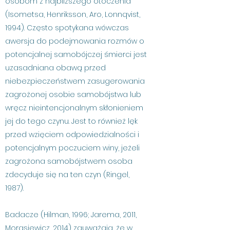
osobom z najbliższego otoczenia
(Isometsa, Henriksson, Aro, Lonnqvist,
1994). Często spotykana wówczas
awersja do podejmowania rozmów o
potencjalnej samobójczej śmierci jest
uzasadniana obawą przed
niebezpieczeństwem zasugerowania
zagrożonej osobie samobójstwa lub
wręcz nieintencjonalnym skłonieniem
jej do tego czynu. Jest to również lęk
przed wzięciem odpowiedzialności i
potencjalnym poczuciem winy, jeżeli
zagrożona samobójstwem osoba
zdecyduje się na ten czyn (Ringel,
1987).
Badacze (Hilman, 1996; Jarema, 2011,
Morasiewicz, 2014) zauważają, że w