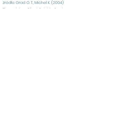
żródło: Grad O. T., Michel K. (2004)
Therapist as Client Suicide Survivors,
Women & Therapy, Vol. 28, No. 1, pp. 71 –
81.
Terapeuta (M): Wiele może być kwestią
podejścia: Czy jako terapeuta
uważasz, że ciąży na tobie
odpowiedzialność za wyleczenie czy
za zdrowie pacjenta? W jakim stopniu
przypisujesz klientowi/pacjentowi
wolną wolę?
Terapeutka (K): Nie wierzę, że możemy
być odpowiedzialni za decyzje
dotyczące życia i śmierci,
które podejmuje inna osoba.