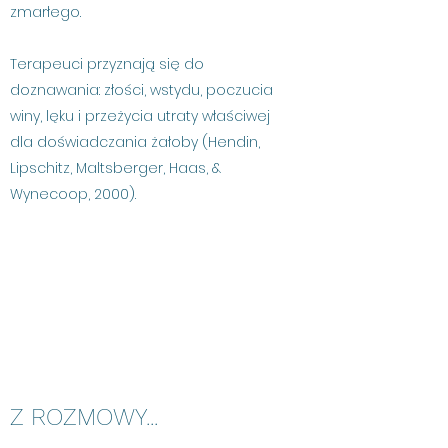
zmarłego.
Terapeuci przyznają się do
doznawania: złości, wstydu, poczucia
winy, lęku i przeżycia utraty właściwej
dla doświadczania żałoby (Hendin,
Lipschitz, Maltsberger, Haas, &
Wynecoop, 2000).
Z ROZMOWY...